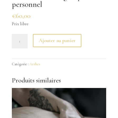
personnel
€
60,00
Prix libre
quantité
Ajouter au panier
de
Séance
soin
Catégorie :
Arrhes
énergétique
personnel
Produits similaires