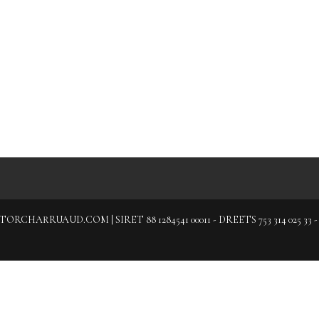
CHARRUAUD.COM | SIRET 88 1284541 00011 - DREETS 753 314 025 3