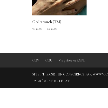
GAIAtouch (TM)
Plage
€
150,00
–
€
450,00
de
prix :
€150,00
à
€450,00
CGV
CGU
Vie privée et RGPD
SITE INTERNET EN CONSCIENCE PAR WWW.VICTOR
L'AGRÉMENT DE L'ÉTAT