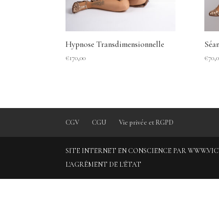
Hypnose Transdimensionnelle
Séan
€
170,00
€
70,
CGV
CGU
Vie privée et RGPD
SITE INTERNET EN CONSCIENCE PAR WWW.VICTOR
L'AGRÉMENT DE L'ÉTAT