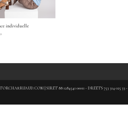
ce individuelle
00
CHARRUAUD.COM | SIRET 88 1284541 00011 - DREETS 753 314 025 3