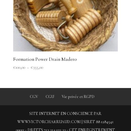
Formation Power Drain Madero
Plage
€
100,00
–
€
355,00
de
prix :
€100,00
à
CGV
CGU
Vie privée et RGPD
€355,00
SITE INTERNET EN CONSCIENCE PAR
WWW.VICTORCHARRUAUD.COM | SIRET 88 1284541
00011 - DREETS 753 314 025 33 - CET ENREGISTREMENT