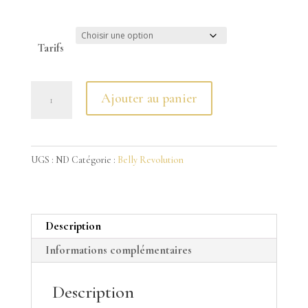
prix :
€95,00
Tarifs
à
€125,00
quantité
Ajouter au panier
de
Ateliers
Powerwellness
UGS :
ND
Catégorie :
Belly Revolution
Description
Informations complémentaires
Description