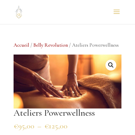
Accueil
/
Belly Revolution
/ Ateliers Powerwellness
Ateliers Powerwellness
Plage
€
95,00
–
€
125,00
de