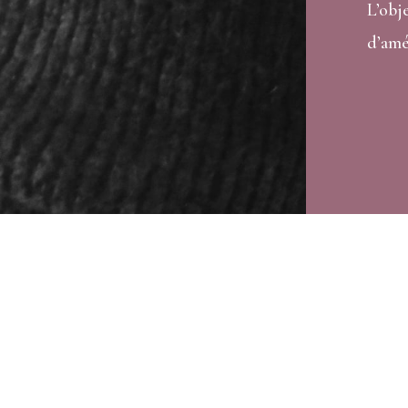
L’obj
d’amé